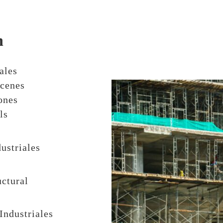
n
ales
acenes
ones
ls
dustriales
uctural
Industriales