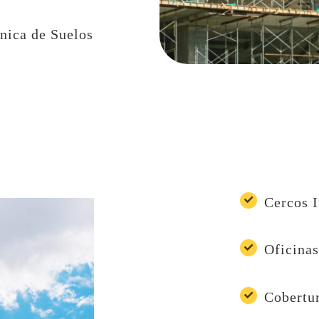
nica de Suelos
s
Cercos I
Oficinas
Cobertu