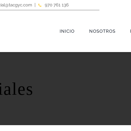
ial@tacgyc.com |
970 761 136
INICIO
NOSOTROS
iales