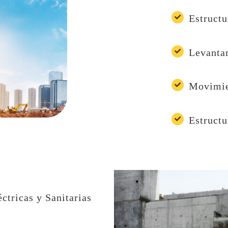
Estruct
Levanta
Movimie
Estruct
éctricas y Sanitarias