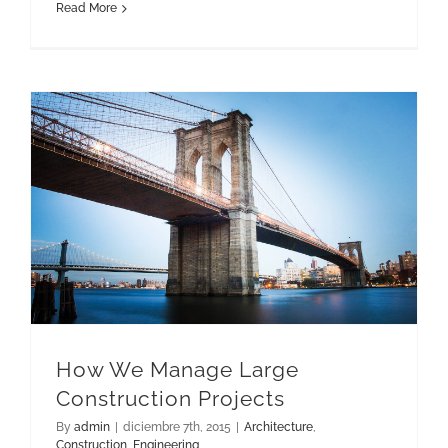
Read More
How We Manage Large Construction Projects
How We Manage Large
Construction Projects
By
admin
|
diciembre 7th, 2015
|
Architecture
,
Construction
,
Engineering