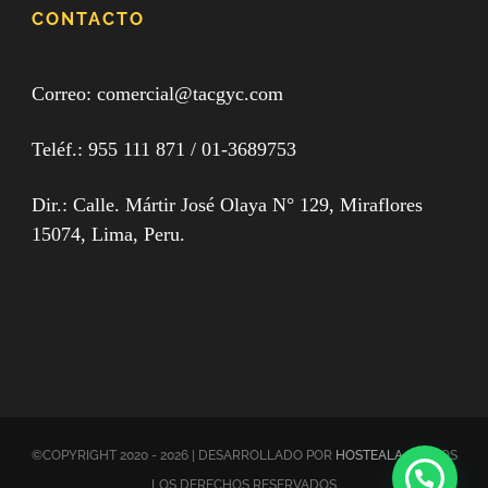
CONTACTO
Correo: comercial@tacgyc.com
Teléf.:
955 111 871
/ 0
1-3689753
Dir.: Calle. Mártir José Olaya N° 129, Miraflores
15074, Lima, Peru.
©COPYRIGHT 2020 - 2026 | DESARROLLADO POR
HOSTEALA
| TODOS
LOS DERECHOS RESERVADOS