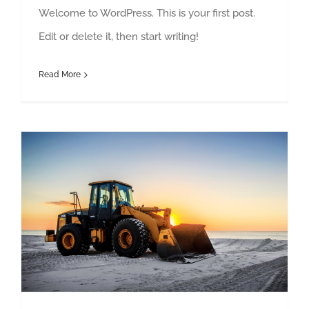
Welcome to WordPress. This is your first post.
Edit or delete it, then start writing!
Read More
Redeveloping Florida’s Remote Southern Coast