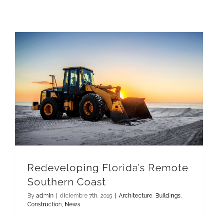
Redeveloping Florida’s Remote Southern Coast
Redeveloping Florida’s Remote
Southern Coast
By
admin
|
diciembre 7th, 2015
|
Architecture
,
Buildings
,
Construction
,
News