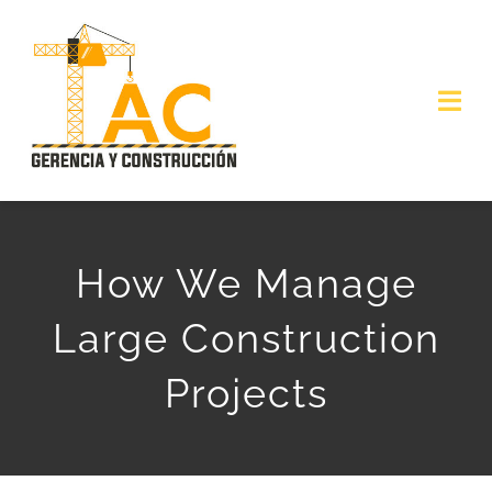
Skip
to
content
Togg
Navi
INICIO
NOSOTROS
How We Manage
PROYECTOS
Large Construction
SERVICIOS
Projects
CONTACTO